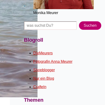
Monika Meurer
Suchen
Suchen
Blogroll
DieMeurers
Fotografin Anna Meurer
Shopblogger
Nur ein Blog
Crafteln
Themen