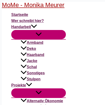
MoMe - Monika Meurer
Zum
Inhalt
Startseite
springen
Wer schreibt hier?
Handarbeit
Armband
Deko
Haarband
Jacke
Schal
Sonstiges
Stulpen
Projekte
Alternativ Ökonomie