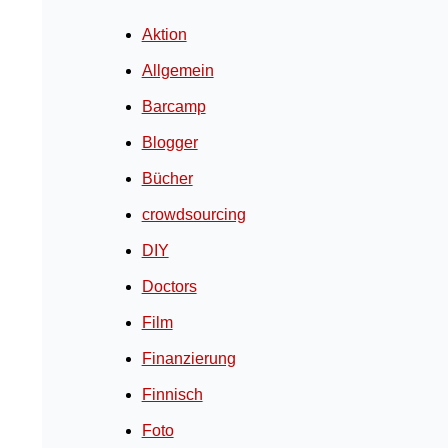
Aktion
Allgemein
Barcamp
Blogger
Bücher
crowdsourcing
DIY
Doctors
Film
Finanzierung
Finnisch
Foto