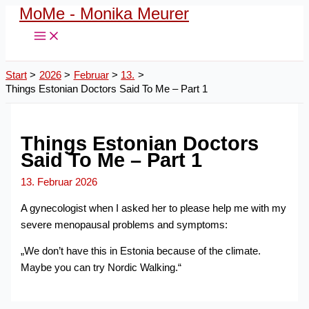
MoMe - Monika Meurer
Zum
Inhalt
springen
Start
2026
Februar
13.
Things Estonian Doctors Said To Me – Part 1
Things Estonian Doctors
Said To Me – Part 1
13. Februar 2026
A gynecologist when I asked her to please help me with my
severe menopausal problems and symptoms:
„We don’t have this in Estonia because of the climate.
Maybe you can try Nordic Walking.“